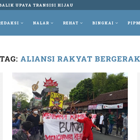
BALIK UPAYA TRANSISI HIJAU
REDAKSI
NALAR
REHAT
BINGKAI
PIPM
TAG:
ALIANSI RAKYAT BERGERA