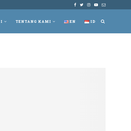
I
TENTANG KAMI
EN
ID
K