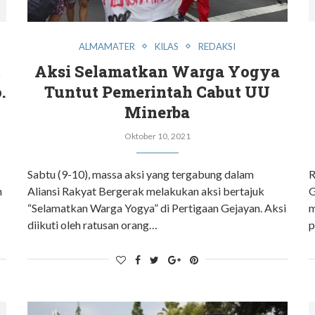
ALMAMATER
KILAS
REDAKSI
t
Aksi Selamatkan Warga Yogya
.
Tuntut Pemerintah Cabut UU
Minerba
Oktober 10, 2021
Sabtu (9-10), massa aksi yang tergabung dalam
R
n
Aliansi Rakyat Bergerak melakukan aksi bertajuk
G
“Selamatkan Warga Yogya” di Pertigaan Gejayan. Aksi
m
diikuti oleh ratusan orang…
p