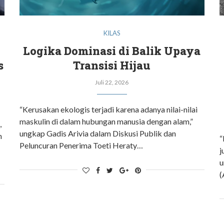
KILAS
Logika Dominasi di Balik Upaya
s
Transisi Hijau
Juli 22, 2026
“Kerusakan ekologis terjadi karena adanya nilai-nilai
maskulin di dalam hubungan manusia dengan alam,”
,
ungkap Gadis Arivia dalam Diskusi Publik dan
h
“
Peluncuran Penerima Toeti Heraty…
j
u
(