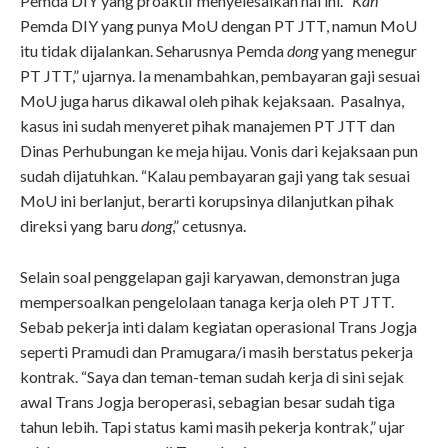
Pemda DIY yang proaktif menyelesaikan hal ini. “
Kan
Pemda DIY yang punya MoU dengan PT JTT, namun MoU
itu tidak dijalankan. Seharusnya Pemda
dong
yang menegur
PT JTT,” ujarnya. Ia menambahkan, pembayaran gaji sesuai
MoU juga harus dikawal oleh pihak kejaksaan. Pasalnya,
kasus ini sudah menyeret pihak manajemen PT JTT dan
Dinas Perhubungan ke meja hijau. Vonis dari kejaksaan pun
sudah dijatuhkan. “Kalau pembayaran gaji yang tak sesuai
MoU ini berlanjut, berarti korupsinya dilanjutkan pihak
direksi yang baru
dong
,” cetusnya.
Selain soal penggelapan gaji karyawan, demonstran juga
mempersoalkan pengelolaan tanaga kerja oleh PT JTT.
Sebab pekerja inti dalam kegiatan operasional Trans Jogja
seperti Pramudi dan Pramugara/i masih berstatus pekerja
kontrak. “Saya dan teman-teman sudah kerja di sini sejak
awal Trans Jogja beroperasi, sebagian besar sudah tiga
tahun lebih. Tapi status kami masih pekerja kontrak,” ujar