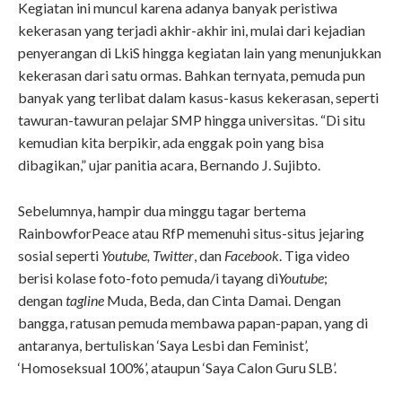
Kegiatan ini muncul karena adanya banyak peristiwa
kekerasan yang terjadi akhir-akhir ini, mulai dari kejadian
penyerangan di LkiS hingga kegiatan lain yang menunjukkan
kekerasan dari satu ormas. Bahkan ternyata, pemuda pun
banyak yang terlibat dalam kasus-kasus kekerasan, seperti
tawuran-tawuran pelajar SMP hingga universitas. “Di situ
kemudian kita berpikir, ada enggak poin yang bisa
dibagikan,” ujar panitia acara, Bernando J. Sujibto.
Sebelumnya, hampir dua minggu tagar bertema
RainbowforPeace atau RfP memenuhi situs-situs jejaring
sosial seperti
Youtube, Twitter
, dan
Facebook
. Tiga video
berisi kolase foto-foto pemuda/i tayang di
Youtube
;
dengan
tagline
Muda, Beda, dan Cinta Damai. Dengan
bangga, ratusan pemuda membawa papan-papan, yang di
antaranya, bertuliskan ‘Saya Lesbi dan Feminist’,
‘Homoseksual 100%’, ataupun ‘Saya Calon Guru SLB’.