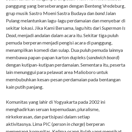
panggung yang berseberangan dengan Benteng Vredeburg,
grup musik Sastro Moeni Sastra Budaya dan
band
Jalan
Pulang melantunkan lagu-lagu perdamaian dan menyebar di
sekitar lokasi. Jika Kami Bersama, lagu hits dari
Superman Is
Dead
, menjadi andalan dalam acara itu. Sekitar tiga puluh
pemuda berperan menjadi pengisi acara di panggung,
menampilkan komedi dan sulap. Dua puluh pemuda lainnya
membawa papan-papan karton dupleks (
sandwich board
)
dengan kutipan-kutipan perdamaian. Sementara itu, peserta
lain menunggui para pelawat area Malioboro untuk
membubuhkan kesan-pesan perdamaian pada bentangan
kain putih panjang.
Komunitas yang lahir di Yogyakarta pada 2002 ini
menghadirkan seruan kepemudaan, pluralisme,
nirkekerasan, dan partisipasi dalam setiap
aktivitasnya.
Lima PIC (
person in charge
) berperan
memegang komunitas. Kelima orang itulah yang mengikat