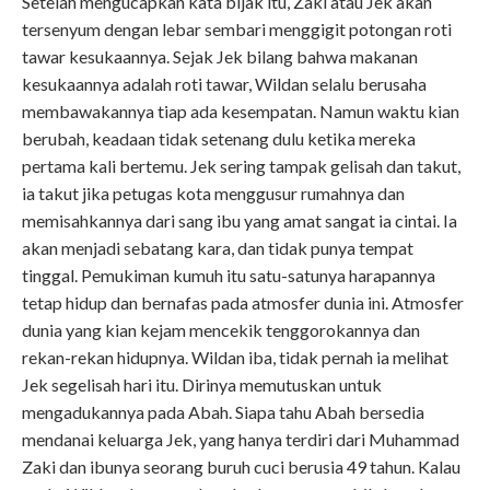
Setelah mengucapkan kata bijak itu, Zaki atau Jek akan
tersenyum dengan lebar sembari menggigit potongan roti
tawar kesukaannya. Sejak Jek bilang bahwa makanan
kesukaannya adalah roti tawar, Wildan selalu berusaha
membawakannya tiap ada kesempatan. Namun waktu kian
berubah, keadaan tidak setenang dulu ketika mereka
pertama kali bertemu. Jek sering tampak gelisah dan takut,
ia takut jika petugas kota menggusur rumahnya dan
memisahkannya dari sang ibu yang amat sangat ia cintai. Ia
akan menjadi sebatang kara, dan tidak punya tempat
tinggal. Pemukiman kumuh itu satu-satunya harapannya
tetap hidup dan bernafas pada atmosfer dunia ini. Atmosfer
dunia yang kian kejam mencekik tenggorokannya dan
rekan-rekan hidupnya. Wildan iba, tidak pernah ia melihat
Jek segelisah hari itu. Dirinya memutuskan untuk
mengadukannya pada Abah. Siapa tahu Abah bersedia
mendanai keluarga Jek, yang hanya terdiri dari Muhammad
Zaki dan ibunya seorang buruh cuci berusia 49 tahun. Kalau