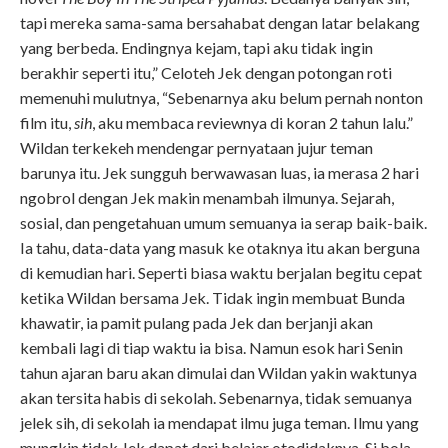
tapi mereka sama-sama bersahabat dengan latar belakang
yang berbeda. Endingnya kejam, tapi aku tidak ingin
berakhir seperti itu,” Celoteh Jek dengan potongan roti
memenuhi mulutnya, “Sebenarnya aku belum pernah nonton
film itu,
sih
, aku membaca reviewnya di koran 2 tahun lalu.”
Wildan terkekeh mendengar pernyataan jujur teman
barunya itu. Jek sungguh berwawasan luas, ia merasa 2 hari
ngobrol dengan Jek makin menambah ilmunya. Sejarah,
sosial, dan pengetahuan umum semuanya ia serap baik-baik.
Ia tahu, data-data yang masuk ke otaknya itu akan berguna
di kemudian hari. Seperti biasa waktu berjalan begitu cepat
ketika Wildan bersama Jek. Tidak ingin membuat Bunda
khawatir, ia pamit pulang pada Jek dan berjanji akan
kembali lagi di tiap waktu ia bisa. Namun esok hari Senin
tahun ajaran baru akan dimulai dan Wildan yakin waktunya
akan tersita habis di sekolah. Sebenarnya, tidak semuanya
jelek sih, di sekolah ia mendapat ilmu juga teman. Ilmu yang
mungkin tidak Jek dapat dari belajar otodidaknya. Si bola