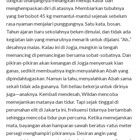
tungkai telanjangnya melangkah menuju kasur dan
menghempaskan diri di atasnya. Membiarkan tubuhnya
yang berbobot 45 kg memantul-mantul sejenak sebelum
rasa nyaman menjalari punggungnya. Satu kata, bosan.
Tahun ajaran baru sekolahnya belum dimulai, dan tidak ada
kegiatan lain yang menurutnya menarik untuk dijalani. “Ah..”
desahnya malas. Kalau ini di Jogja, mungkin ia tengah
memancing di pemancingan bersama sobat-sobatnya. Dan
pikiran-pikiran akan kenangan di Jogja menyeruak kian
ganas, sedikit membuatnya ingin menyalahkan Abah yang
dipindahtugaskan. Namun ia tahu, menyalahkan Abah sama
sekali tidak ada gunanya.
Toh
beliau bekerja untuk dirinya
juga—anaknya. Kembali mendesah, Wildan mencoba
memejamkan matanya dan tidur. Tapi sejak tinggal di
perumahan elit di Jakarta ini, frekuensi tidurnya bertambah
sehingga mencoba tidur pun percuma. Ketika memejamkan
mata, bayangan akan hamparan sawah beratus-ratus meter
persegi menghampiri pikirannya. Desiran angin yang