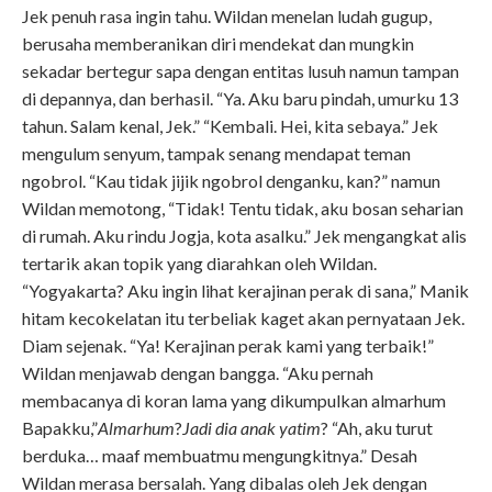
Jek penuh rasa ingin tahu. Wildan menelan ludah gugup,
berusaha memberanikan diri mendekat dan mungkin
sekadar bertegur sapa dengan entitas lusuh namun tampan
di depannya, dan berhasil. “Ya. Aku baru pindah, umurku 13
tahun. Salam kenal, Jek.” “Kembali. Hei, kita sebaya.” Jek
mengulum senyum, tampak senang mendapat teman
ngobrol. “Kau tidak jijik ngobrol denganku, kan?” namun
Wildan memotong, “Tidak! Tentu tidak, aku bosan seharian
di rumah. Aku rindu Jogja, kota asalku.” Jek mengangkat alis
tertarik akan topik yang diarahkan oleh Wildan.
“Yogyakarta? Aku ingin lihat kerajinan perak di sana,” Manik
hitam kecokelatan itu terbeliak kaget akan pernyataan Jek.
Diam sejenak. “Ya! Kerajinan perak kami yang terbaik!”
Wildan menjawab dengan bangga. “Aku pernah
membacanya di koran lama yang dikumpulkan almarhum
Bapakku,”
Almarhum
?
Jadi dia anak yatim
? “Ah, aku turut
berduka… maaf membuatmu mengungkitnya.” Desah
Wildan merasa bersalah. Yang dibalas oleh Jek dengan