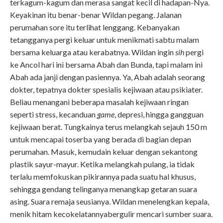
terkagum-kagum dan merasa sangat kecil di hadapan-Nya.
Keyakinan itu benar-benar Wildan pegang. Jalanan
perumahan sore itu terlihat lenggang. Kebanyakan
tetangganya pergi keluar untuk menikmati sabtu malam
bersama keluarga atau kerabatnya. Wildan ingin
sih
pergi
ke Ancol hari ini bersama Abah dan Bunda, tapi malam ini
Abah ada janji dengan pasiennya. Ya, Abah adalah seorang
dokter, tepatnya dokter spesialis kejiwaan atau psikiater.
Beliau menangani beberapa masalah kejiwaan ringan
seperti stress, kecanduan
game
, depresi, hingga gangguan
kejiwaan berat. Tungkainya terus melangkah sejauh 150 m
untuk mencapai toserba yang berada di bagian depan
perumahan. Masuk, kemudain keluar dengan sekantong
plastik sayur-mayur. Ketika melangkah pulang, ia tidak
terlalu memfokuskan pikirannya pada suatu hal khusus,
sehingga gendang telinganya menangkap getaran suara
asing. Suara remaja seusianya. Wildan menelengkan kepala,
menik hitam kecokelatannyabergulir mencari sumber suara.