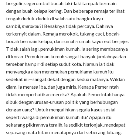
bergulir, segerombol bocah laki-laki tampak bermain
dengan buah kelapa kering. Dan beberapa remaja terlihat
tengah duduk-duduk di salah satu bangku kayu
sambil,
merokok
?! Benaknya tidak percaya. Dahinya
terkernyit dalam. Remaja merokok, tukang cuci, bocah-
bocah bermain kelapa, dan rumah-rumah kayu reot berjejer.
Tidak salah lagi, pemukiman kumuh. Ia sering membacanya
di koran. Pemukiman kumuh sangat banyak jumlahnya dan
tersebar hampir di setiap sudut kota. Namun ia tidak
menyangka akan menemukan pemukiamn kumuh itu
sedekat ini—sangat dekat dengan kedua matanya. Wildan
diam. Ia merasa iba, dan juga miris. Kenapa Pemerintah
tidak memperhatikan mereka? Apakah Pemerintah hanya
sibuk dengan urusan-urusan politik yang berhubungan
dengan uang? Untuk mengalihkan segala kasus sosial
seperti warga di pemukiman kumuh itu? Apapun itu,
sekarang pikirannya teralih, ia sedikit terlonjak, mendapat
sepasang mata hitam menatapnya dari seberang lubang.