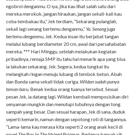
ngobrol denganmu. O iya, jika kau lihat salah satu dari
mereka merokok, jangan hiraukan, jangan sekali-kali kau
coba tembakau itu,” Jek terdiam, “Sekarang pulanglah,
sekali lagi senang bertemu denganmu,”
Ya. Senang juga
bertemu denganmu, Jek.
Kedua insan itu berjabat tangan
melalui lubang berdiameter 20 cm, awal dari persahabatan
mereka. *** Hari Minggu, setelah melakukan kegiatan
pribadinya, remaja SMP itu tahu hal menarik apa yang bisa
ia lakukan sekarang. Jek. Segera, kedua tungkai itu
melangkah ringan menuju lubang di tembok beton. Abah
dan Bunda sama sekali tidak curiga.
Wildan sudah punya
teman baru
. Benak kedua orang tuanya tersebut. Sesuai
pesan Jek, ia datang lagi. Wildan kembali memposisikan diri
senyaman mungkin dan menutupi tubuhnya dengan tong
sampah yang besar. Dan sesuai harapan, Jek di sana, duduk
seperti kemarin, namun dengan sepotong roti di tangannya.
“Lama-lama kau merasa kita seperti 2 orang anak kecil di
novel
The Boy In The Striped Pyjamas
. Bedanya banyak sih,