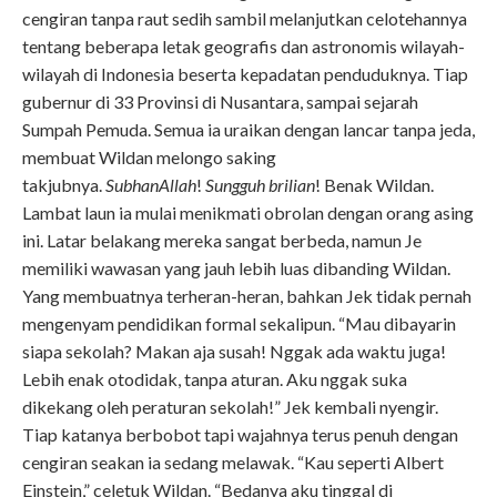
cengiran tanpa raut sedih sambil melanjutkan celotehannya
tentang beberapa letak geografis dan astronomis wilayah-
wilayah di Indonesia beserta kepadatan penduduknya. Tiap
gubernur di 33 Provinsi di Nusantara, sampai sejarah
Sumpah Pemuda. Semua ia uraikan dengan lancar tanpa jeda,
membuat Wildan melongo saking
takjubnya.
SubhanAllah
!
Sungguh brilian
! Benak Wildan.
Lambat laun ia mulai menikmati obrolan dengan orang asing
ini. Latar belakang mereka sangat berbeda, namun Je
memiliki wawasan yang jauh lebih luas dibanding Wildan.
Yang membuatnya terheran-heran, bahkan Jek tidak pernah
mengenyam pendidikan formal sekalipun. “Mau dibayarin
siapa sekolah? Makan aja susah! Nggak ada waktu juga!
Lebih enak otodidak, tanpa aturan. Aku nggak suka
dikekang oleh peraturan sekolah!” Jek kembali nyengir.
Tiap katanya berbobot tapi wajahnya terus penuh dengan
cengiran seakan ia sedang melawak. “Kau seperti Albert
Einstein,” celetuk Wildan. “Bedanya aku tinggal di