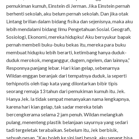
pemukiman kumuh, Einstein di Jerman. Jika Einstein pernah
berhenti sekolah, aku belum pernah sekolah. Dan jika otak
Lintang brilian dalam bidang fisika dan sejenisnya, maka aku
lebih mendalami bidang Ilmu Pengetahuan Sosial. Geografi,
Sosiologi, Ekonomi, mereka hidupku! Aku bersyukur bapak
pernah membeli buku-buku bekas itu, mereka para buku
membuat hidupku lebih berarti, ketimbang hanya duduk-
duduk merokok, menganggur, dugem, ngelem, dan lainnya,”
Responnya panjang lebar. Hari kian gelap, sebenarnya
Wildan enggan beranjak dari tempatnya duduk, ia seperti
terhipnotis oleh tiap kata yang dilontarkan bibir tipis
seorang remaja 13 tahun dari pemukiman kumuh itu. Jek.
Hanya Jek. Ia tidak sempat menanyakan nama lengkapnya,
karena hari kian gelap, tak sadar mereka telah
bercengkerama selama 2 jam penuh. Wildan melangkah
pulang, menenteng plastik belanjaan sayurnya yang sedari
tadi tergeletak terabaikan. Sebelum itu, Jek berbisik,
sebuah pesan. “Kau boleh ke sini lagi besok, aku senang bisa