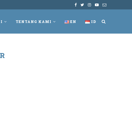
I
TENTANG KAMI
EN
ID
R