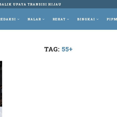
UNGKUR DAN TETAP MELAWAN REKAM PERLAWANAN...
REDAKSI
NALAR
REHAT
BINGKAI
PIPM
TAG:
55+