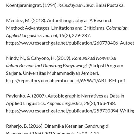
Koentjaraningrat. (1994).
Kebudayaan Jawa
. Balai Pustaka.
Mendez, M. (2013). Autoethnography as A Research
Method: Advantages, Limitations and Criticisms.
Colombian
Applied Linguistics Journal
,
15
(2), 279-287.
https://www.researchgate.net/publication/260778406_Autoet
Nindy, N., & Cahyono, H. (2019).
Komunikasi Nonverbal
dalam Busana Tari Gandrung Banyuwangi
. (Skripsi Program
Sarjana, Universitas Muhammadiyah Jember).
http://repository.unmuhjember.ac.id/6596/1/ARTIKEL.pdf
Pavlenko, A. (2007). Autobiographic Narratives as Data in
Applied Linguistics.
Applied Linguistics
,
28
(2), 163-188.
https://www.researchgate.net/publication/259730394_Writ
Raharjo, B. (2016). Dinamika Kesenian Gandrung di
Banyuwangi 1950-2013.
Humanis
,
15
(2), 7-14.