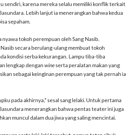
tu sendiri, karena mereka selalu memiliki konflik terkait
r Basundara. Lebih lanjut ia menerangkan bahwa kedua
bisa sepaham.
ya nyawa tokoh perempuan oleh Sang Nasib.
 Nasib secara berulang-ulang membuat tokoh
a kondisi serba kekurangan. Lampu tiba-tiba
an lengkap dengan
wine
serta peralatan makan yang
asikan sebagai keinginan perempuan yang tak pernah ia
dupku pada akhirnya,” sesal sang lelaki. Untuk pertama
ki. Basundara menerangkan bahwa pentas teater ini juga
kan muncul dalam dua jiwa yang saling mencintai.