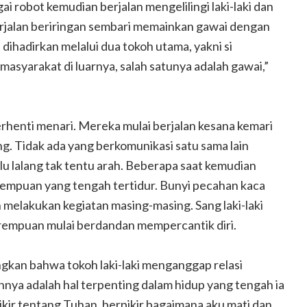
i robot kemudian berjalan mengelilingi laki-laki dan
rjalan beriringan sembari memainkan gawai dengan
a dihadirkan melalui dua tokoh utama, yakni si
masyarakat di luarnya, salah satunya adalah gawai,”
Menyambut Coming Out Age
ntin bonbin
dengan Berubah Menjadi
rhenti menari. Mereka mulai berjalan kesana kemari
Panda
. Tidak ada yang berkomunikasi satu sama lain
lu lalang tak tentu arah. Beberapa saat kemudian
erempuan yang tengah tertidur. Bunyi pecahan kaca
elakukan kegiatan masing-masing. Sang laki-laki
perempuan mulai berdandan mempercantik diri.
angkan bahwa
t
okoh laki-laki menganggap relasi
nya adalah hal terpenting dalam hidup yang tengah ia
ikir tentang Tuhan, berpikir bagaimana aku mati dan