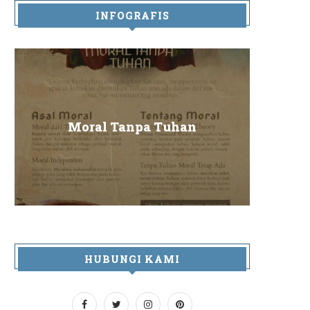
INFOGRAFIS
Sa
Moral Tanpa Tuhan
HUBUNGI KAMI