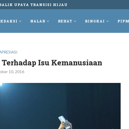
UNGKUR DAN TETAP MELAWAN REKAM PERLAWANAN...
REDAKSI
NALAR
REHAT
BINGKAI
PIPM
APRESIASI
k Terhadap Isu Kemanusiaan
ober 10, 2016