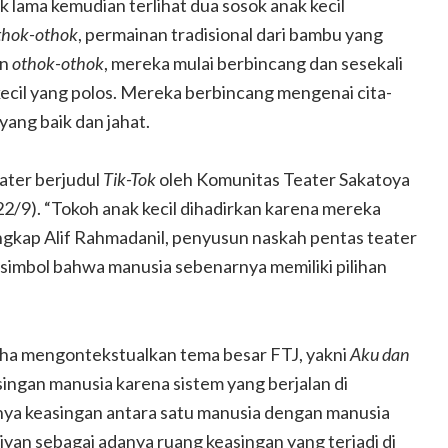
k lama kemudian terlihat dua sosok anak kecil
thok-othok
, permainan tradisional dari bambu yang
an
othok-othok
, mereka mulai berbincang dan sesekali
ecil yang polos. Mereka berbincang mengenai cita-
yang baik dan jahat.
ater berjudul
Tik-Tok
oleh Komunitas Teater Sakatoya
22/9). “Tokoh anak kecil dihadirkan karena mereka
ngkap Alif Rahmadanil, penyusun naskah pentas teater
 simbol bahwa manusia sebenarnya memiliki pilihan
saha mengontekstualkan tema besar FTJ, yakni
Aku dan
ingan manusia karena sistem yang berjalan di
nya keasingan antara satu manusia dengan manusia
Liyan sebagai adanya ruang keasingan yang terjadi di