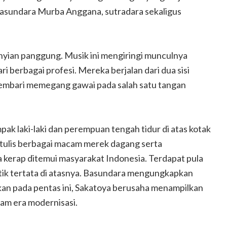
 Basundara Murba Anggana, sutradara sekaligus
yian panggung. Musik ini mengiringi munculnya
ri berbagai profesi. Mereka berjalan dari dua sisi
embari memegang gawai pada salah satu tangan
mpak laki-laki dan perempuan tengah tidur di atas kotak
rtulis berbagai macam merek dagang serta
kerap ditemui masyarakat Indonesia. Terdapat pula
etik tertata di atasnya. Basundara mengungkapkan
kan pada pentas ini, Sakatoya berusaha menampilkan
lam era modernisasi.