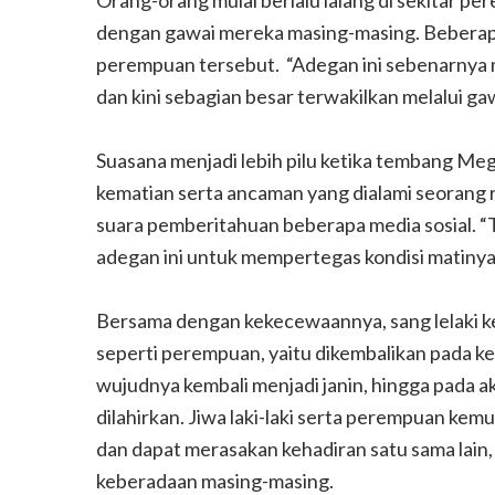
Orang-orang mulai berlalu lalang di sekitar pe
dengan gawai mereka masing-masing. Beberap
perempuan tersebut. “Adegan ini sebenarnya 
dan kini sebagian besar terwakilkan melalui g
Suasana menjadi lebih pilu ketika tembang Me
kematian serta ancaman yang dialami seorang 
suara pemberitahuan beberapa media sosial. 
adegan ini untuk mempertegas kondisi matinya
Bersama dengan kekecewaannya, sang lelaki ke
seperti perempuan, yaitu dikembalikan pada ke
wujudnya kembali menjadi janin, hingga pada ak
dilahirkan. Jiwa laki-laki serta perempuan ke
dan dapat merasakan kehadiran satu sama lain
keberadaan masing-masing.