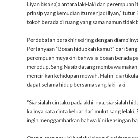
Liyan bisa saja antara laki-laki dan perempuan i
prinsip yang kemudian itu menjadi liyan,” tutu
tokoh berada di ruang yang sama namun tidak 
Perdebatan berakhir seiring dengan diambiln
Pertanyaan “Bosan hidupkah kamu?” dari Sang
perempuan meyakini bahwa ia bosan berada pad
meredup, Sang Nasib datang membawa makan
mencirikan kehidupan mewah. Hal ini diartikul
dapat selama hidup bersama sang laki-laki.
“Sia-sialah cintaku pada akhirnya, sia-sialah hi
kalinya kata cinta keluar dari mulut sang lela
ingin menggambarkan bahwa kini keasingan bah