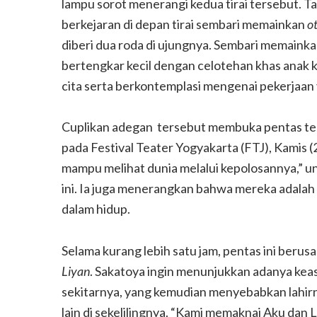
lampu sorot menerangi kedua tirai tersebut. Ta
berkejaran di depan tirai sembari memainkan
o
diberi dua roda di ujungnya. Sembari memaink
bertengkar kecil dengan celotehan khas anak k
cita serta berkontemplasi mengenai pekerjaan 
Cuplikan adegan tersebut membuka pentas te
pada Festival Teater Yogyakarta (FTJ), Kamis (
mampu melihat dunia melalui kepolosannya,” u
ini. Ia juga menerangkan bahwa mereka adalah
dalam hidup.
Selama kurang lebih satu jam, pentas ini beru
Liyan
. Sakatoya ingin menunjukkan adanya keas
sekitarnya, yang kemudian menyebabkan lahir
lain di sekelilingnya. “Kami memaknai Aku dan 