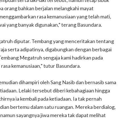
rempuan serta laki-laki tersebut, namun tetap sibuk
a orang bahkan berjalan melangkahi mayat
menggambarkan rasa kemanusiaan yang telah mati,
awai yang banyak digunakan,” terang Basundara.
gatruh diputar. Tembang yang menceritakan tentang
raja serta adipatinya, digabungkan dengan berbagai
“Tembang Megatruh sengaja kami hadirkan pada
 rasa kemanusiaan,” tutur Basundara.
mudian dihampiri oleh Sang Nasib dan bernasib sama
tiadaan. Lelaki tersebut diberi kebahagiaan hingga
hirnya ia kembali pada ketiadaan. Ia tak pernah
mudian bertemu dalam satu ruangan. Mereka berdialog,
, namun sayangnya jiwa mereka tak dapat melihat