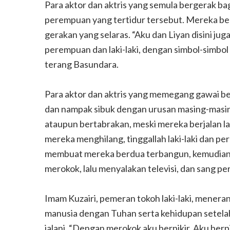
Para aktor dan aktris yang semula bergerak baga
perempuan yang tertidur tersebut. Mereka be
gerakan yang selaras. “Aku dan Liyan disini jug
perempuan dan laki-laki, dengan simbol-simbol 
terang Basundara.
ebut Gunungkidul
Yu Par, Legenda Ka
Para aktor dan aktris yang memegang gawai be
dan nampak sibuk dengan urusan masing-masing
ataupun bertabrakan, meski mereka berjalan la
mereka menghilang, tinggallah laki-laki dan p
membuat mereka berdua terbangun, kemudian m
merokok, lalu menyalakan televisi, dan sang 
Imam Kuzairi, pemeran tokoh laki-laki, mener
manusia dengan Tuhan serta kehidupan setelah
jalani. “Dengan merokok aku berpikir. Aku berp