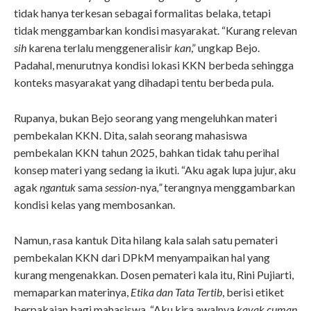
tidak hanya terkesan sebagai formalitas belaka, tetapi
tidak menggambarkan kondisi masyarakat. “Kurang relevan
sih
karena terlalu menggeneralisir
kan
,” ungkap Bejo.
Padahal, menurutnya kondisi lokasi KKN berbeda sehingga
konteks masyarakat yang dihadapi tentu berbeda pula.
Rupanya, bukan Bejo seorang yang mengeluhkan materi
pembekalan KKN. Dita, salah seorang mahasiswa
pembekalan KKN tahun 2025, bahkan tidak tahu perihal
konsep materi yang sedang ia ikuti. “Aku agak lupa jujur, aku
agak
ngantuk
sama
session
-nya
,”
terangnya menggambarkan
kondisi kelas yang membosankan.
Namun, rasa kantuk Dita hilang kala salah satu pemateri
pembekalan KKN dari DPkM menyampaikan hal yang
kurang mengenakkan. Dosen pemateri kala itu, Rini Pujiarti,
memaparkan materinya,
Etika dan Tata Tertib
, berisi etiket
berpakaian bagi mahasiswa. “Aku kira awalnya
kayak cuman