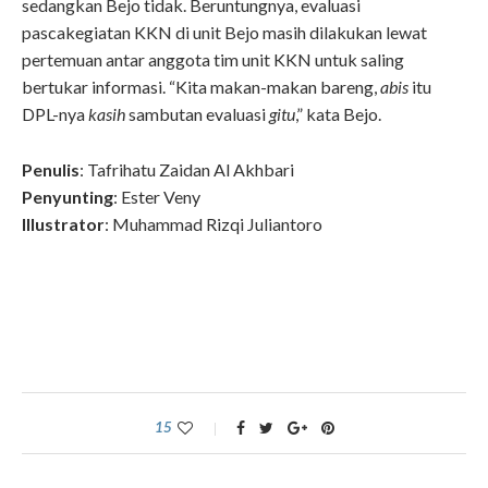
sedangkan Bejo tidak. Beruntungnya, evaluasi
pascakegiatan KKN di unit Bejo masih dilakukan lewat
pertemuan antar anggota tim unit KKN untuk saling
bertukar informasi. “Kita makan-makan bareng,
abis
itu
DPL-nya
kasih
sambutan evaluasi
gitu
,” kata Bejo.
Penulis
: Tafrihatu Zaidan Al Akhbari
Penyunting
: Ester Veny
Illustrator
: Muhammad Rizqi Juliantoro
15