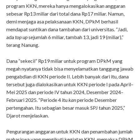
program KKN, mereka hanya mengalokasikan anggaran
sebesar Rp13 miliar dari total dana Rp17 miliar. Namun,
demi menjaga asa pelaksanaan KKN, DPkM berhasil
mendapat suntikan dana tambahan dari universitas. “Jadi,
ada
top up
sejumlah 6 miliar, tambah 13, jadi 19 (miliar),”
terang Nanung.
Dana “sekecil” Rp19 miliar untuk program DPkM yang
megah nyatanya tidak bisa menyelamatkan tanggung jawab
pengabdian di KKN periode II. Lebih banyak dari itu, dana
tersebut juga dialokasikan untuk KKN periode I pada April–
Mei 2025 dan periode IV tahun 2024, Desember 2024–
Februari 2025. “Periode 4 itu
kan
periode Desember
pertengahan. Itu sebagian besar masuk SPJ tahun 2025,”
Djarot menjelaskan.
Pengurangan anggaran untuk KKN dan penambahan jumlah
mahasiswa yang mengikuti kegiatan KKN, memaksa DPkM