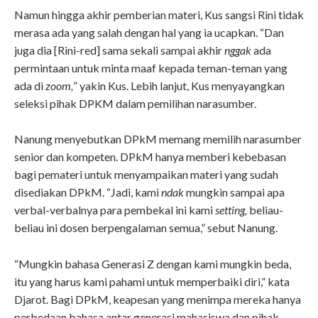
Namun hingga akhir pemberian materi, Kus sangsi Rini tidak
merasa ada yang salah dengan hal yang ia ucapkan. “Dan
juga dia [Rini-red] sama sekali sampai akhir
nggak
ada
permintaan untuk minta maaf kepada teman-teman yang
ada di
zoom,
” yakin Kus. Lebih lanjut, Kus menyayangkan
seleksi pihak DPKM dalam pemilihan narasumber.
Nanung menyebutkan DPkM memang memilih narasumber
senior dan kompeten. DPkM hanya memberi kebebasan
bagi pemateri untuk menyampaikan materi yang sudah
disediakan DPkM. “Jadi, kami
ndak
mungkin sampai apa
verbal-verbalnya para pembekal ini kami
setting,
beliau-
beliau ini dosen berpengalaman semua,” sebut Nanung.
“Mungkin bahasa Generasi Z dengan kami mungkin beda,
itu yang harus kami pahami untuk memperbaiki diri,” kata
Djarot. Bagi DPkM, keapesan yang menimpa mereka hanya
perbedaan bahasa antar generasi mahasiswa dan pihak