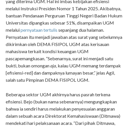
yang diterima UGM. Hal ini imbas kebijakan efisiensi
melalui Instruksi Presiden Nomor 1 Tahun 2025. Akibatnya,
bantuan Pendanaan Perguruan Tinggi Negeri Badan Hukum
Universitas dipangkas sebesar 51%, disampaikan UGM
melalui
pernyataan tertulis
sepanjang dua halaman.
Pernyataan itu menjadi jawaban atas surat yang sebelumnya
dikirimkan oleh DEMA FISIPOL UGM atas kerisauan
mahasiswa terkait kondisi keuangan UGM
pascapemangkasan. “Sebenarnya, surat ini menjadi satu
bukti, bukan omongan
aja
, kalau UGM memang terdampak
[efisiensi-red] dan dampaknya lumayan besar,” jelas Agil,
salah satu Pimpinan DEMA FISIPOL UGM.
Beberapa sektor UGM akhirnya harus pasrah terkena
efisiensi. Bejo (bukan nama sebenarnya) mengungkapkan
bahwa ia sendiri harus melakukan penyesuaian anggaran
dalam sebuah acara Direktorat Kemahasiswaan (Ditmawa)
mendekati hari pelaksanaan acara. “
Dari pihak Ditmawa,