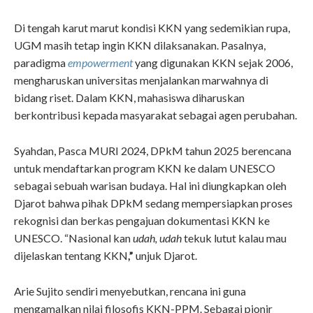
Di tengah karut marut kondisi KKN yang sedemikian rupa,
UGM masih tetap ingin KKN dilaksanakan. Pasalnya,
paradigma
empowerment
yang digunakan KKN sejak 2006,
mengharuskan universitas menjalankan marwahnya di
bidang riset. Dalam KKN, mahasiswa diharuskan
berkontribusi kepada masyarakat sebagai agen perubahan.
Syahdan, Pasca MURI 2024, DPkM tahun 2025 berencana
untuk mendaftarkan program KKN ke dalam UNESCO
sebagai sebuah warisan budaya. Hal ini diungkapkan oleh
Djarot bahwa pihak DPkM sedang mempersiapkan proses
rekognisi dan berkas pengajuan dokumentasi KKN ke
UNESCO. “Nasional kan
udah,
udah
tekuk lutut kalau mau
dijelaskan tentang KKN
,”
unjuk Djarot
.
Arie Sujito sendiri menyebutkan, rencana ini guna
mengamalkan nilai filosofis KKN-PPM. Sebagai pionir