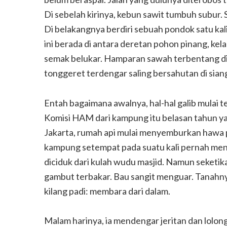
Di sebelah kirinya, kebun sawit tumbuh subur.
Di belakangnya berdiri sebuah pondok satu ka
ini berada di antara deretan pohon pinang, kelapa
semak belukar. Hamparan sawah terbentang d
tonggeret terdengar saling bersahutan di siang
ebut Gunungkidul
Yu Par, Legenda Ka
Entah bagaimana awalnya, hal-hal galib mulai t
Komisi HAM dari kampung itu belasan tahun ya
Jakarta, rumah api mulai menyemburkan hawa p
kampung setempat pada suatu kali pernah me
diciduk dari kulah wudu masjid. Namun seketika
gambut terbakar. Bau sangit menguar. Tanahny
kilang padi: membara dari dalam.
Malam harinya, ia mendengar jeritan dan lolong