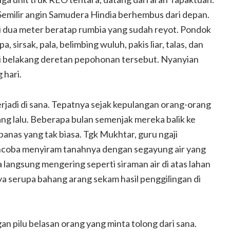
 Semilir angin Samudera Hindia berhembus dari depan.
li dua meter beratap rumbia yang sudah reyot. Pondok
, sirsak, pala, belimbing wuluh, pakis liar, talas, dan
i belakang deretan pepohonan tersebut. Nyanyian
 hari.
Menyambut Coming Out Age
ntin bonbin
dengan Berubah Menjadi
erjadi di sana. Tepatnya sejak kepulangan orang-orang
Panda
ng lalu. Beberapa bulan semenjak mereka balik ke
anas yang tak biasa. Tgk Mukhtar, guru ngaji
ncoba menyiram tanahnya dengan segayung air yang
 langsung mengering seperti siraman air di atas lahan
a serupa bahang arang sekam hasil penggilingan di
an pilu belasan orang yang minta tolong dari sana.