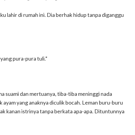
u lahir di rumah ini. Dia berhak hidup tanpa diganggu
yang pura-pura tuli.”
a suami dan mertuanya, tiba-tiba meninggi nada
uk ayam yang anaknya diculik bocah. Leman buru-buru
dak kanan istrinya tanpa berkata apa-apa. Dituntunnya
.