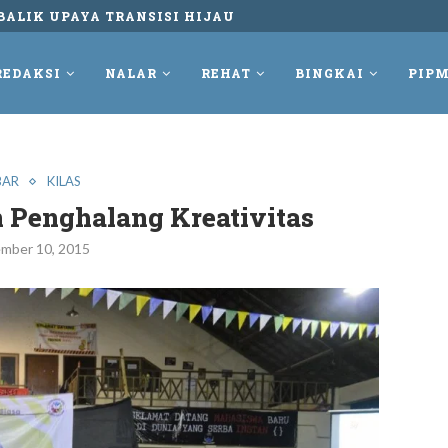
UNGKUR DAN TETAP MELAWAN REKAM PERLAWANAN...
REDAKSI
NALAR
REHAT
BINGKAI
PIPM
BAR
KILAS
 Penghalang Kreativitas
mber 10, 2015