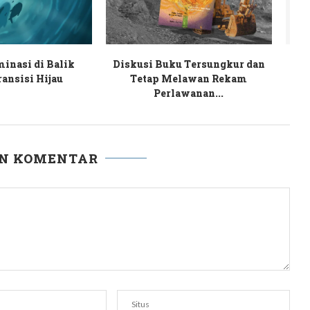
Akademika Fisipol
Bara Akar Rumput Aksi Gejayan
GM Ambil Sikap
Tantang Kesewenangan Rezim...
Y
Tegas...
AN KOMENTAR