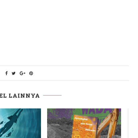
Menyambut Coming Out Age
ntin bonbin
dengan Berubah Menjadi
Panda
EL LAINNYA