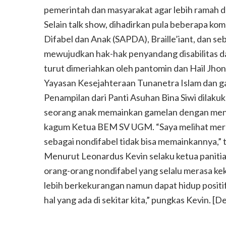
pemerintah dan masyarakat agar lebih ramah de
Selain talk show, dihadirkan pula beberapa ko
Difabel dan Anak (SAPDA), Braille’iant, dan s
mewujudkan hak-hak penyandang disabilitas dan
turut dimeriahkan oleh pantomin dan Hail Jhon
Yayasan Kesejahteraan Tunanetra Islam dan ga
Penampilan dari Panti Asuhan Bina Siwi dilakuk
seorang anak memainkan gamelan dengan me
kagum Ketua BEM SV UGM. “Saya melihat mere
sebagai nondifabel tidak bisa memainkannya,” 
Menurut Leonardus Kevin selaku ketua panitia
orang-orang nondifabel yang selalu merasa k
lebih berkekurangan namun dapat hidup positif
hal yang ada di sekitar kita,” pungkas Kevin. [D