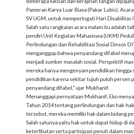
Beberapa lukisan dan kerajinan tangan dipaja
Pameran Karya Luar Biasa (Pakar Lubis). Acar
SV UGM, untuk memperingati Hari Disabilitas I
Salah satu rangkaian acara malam itu adalah ta
pendiri Unit Kegiatan Mahasiswa (UKM) Pedul
Perlindungan dan Rehabilitasi Sosial Dinsos 
menganggap bahwa penyandang difabel merupa
menjadi sumber masalah sosial. Perspektif mas
mereka hanya mengenyam pendidikan hingga s
pendidikan karena sekitar tujuh puluh persen
penyandang difabel,” ujar Mukhanif.
Menanggapi pernyataan Mukhanif, Eko menya
Tahun 2014 tentang perlindungan dan hak-hak
tersebut, mereka memiliki hak dalam bidang pen
Salah satunya yaitu hak untuk dapat hidup di d
keterlibatan serta partisipasi penuh dalam ma