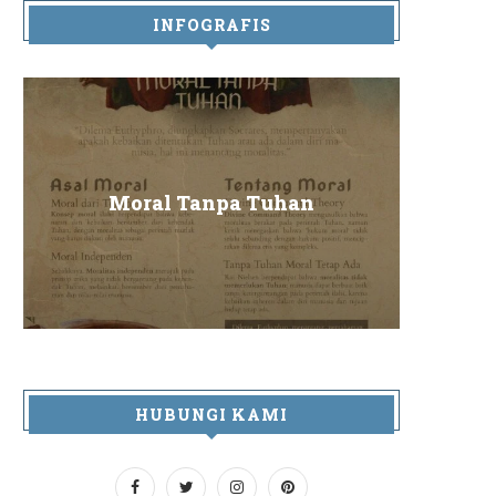
INFOGRAFIS
Sa
Moral Tanpa Tuhan
HUBUNGI KAMI