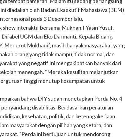
ng di tempat pameran. Malam itu sedang berlangsung
a ini diadakan oleh Badan Eksekutif Mahasiswa (BEM)
nternasional pada 3 Desember lalu.
lk show interaktif bersama Mukhanif Yasin Yusuf,
i Difabel UGM dan Eko Darmanti, Kepala Bidang
DIY. Menurut Mukhanif, masih banyak masyarakat yang
kan orang yang tidak mampu, tidak normal, dan
yarakat yang negatif Ini mengakibatkan banyak dari
ekolah menengah. “Mereka kesulitan melanjutkan
 perguruan tinggi menutup kesempatan untuk
mpaikan bahwa DIY sudah menetapkan Perda No. 4
 penyandang disabilitas. Berdasarkan peraturan
didikan, kesehatan, politik, dan ketenagakerjaan.
alam masyarakat dengan pilihan yang setara, dan
syarakat. “Perda ini bertujuan untuk mendorong