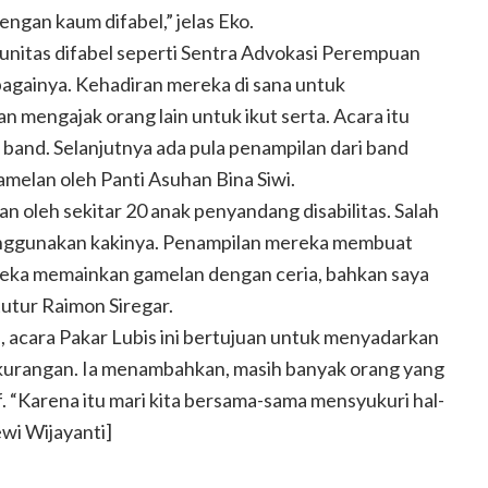
ngan kaum difabel,” jelas Eko.
munitas difabel seperti Sentra Advokasi Perempuan
ebagainya. Kehadiran mereka di sana untuk
 mengajak orang lain untuk ikut serta. Acara itu
 band. Selanjutnya ada pula penampilan dari band
melan oleh Panti Asuhan Bina Siwi.
an oleh sekitar 20 anak penyandang disabilitas. Salah
nggunakan kakinya. Penampilan mereka membuat
ka memainkan gamelan dengan ceria, bahkan saya
tutur Raimon Siregar.
, acara Pakar Lubis ini bertujuan untuk menyadarkan
ekurangan. Ia menambahkan, masih banyak orang yang
. “Karena itu mari kita bersama-sama mensyukuri hal-
ewi Wijayanti]