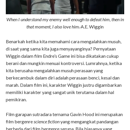
When I understand my enemy well enough to defeat him, then in
that moment, I also love him.-
A.E. Wiggin
Benarkah ketika kita memahami cara mengalahkan musuh,
di saat yang sama kita juga menyayanginya? Pernyataan
Wiggin dalam film Endre’s Game ini bisa dikatakan cukup
berani dan mungkin menuai kontroversi. Lumrahnya, ketika
kita berusaha mengalahkan musuh perasaan yang
berkecambuk dalam diri adalah perasaan benci, kesal dan
marah. Dalam film ini, karakter Wiggin justru digambarkan
memiliki karakter yang sangat unik terutama dalam hal
pemikiran.
Film garapan sutradara ternama Gavin Hood ini merupakan
film bergenre
science fiction
yang mengangkat pandangan
berbeda dari film bergenre serupa. Bila biasanya yang