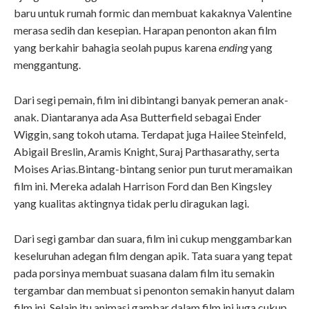
baru untuk rumah formic dan membuat kakaknya Valentine
merasa sedih dan kesepian. Harapan penonton akan film
yang berkahir bahagia seolah pupus karena
ending
yang
menggantung.
Dari segi pemain, film ini dibintangi banyak pemeran anak-
anak. Diantaranya ada Asa Butterfield sebagai Ender
Wiggin, sang tokoh utama. Terdapat juga Hailee Steinfeld,
Abigail Breslin, Aramis Knight, Suraj Parthasarathy, serta
Moises Arias.Bintang-bintang senior pun turut meramaikan
film ini. Mereka adalah Harrison Ford dan Ben Kingsley
yang kualitas aktingnya tidak perlu diragukan lagi.
Dari segi gambar dan suara, film ini cukup menggambarkan
keseluruhan adegan film dengan apik. Tata suara yang tepat
pada porsinya membuat suasana dalam film itu semakin
tergambar dan membuat si penonton semakin hanyut dalam
film ini. Selain itu animasi gambar dalam film ini juga cukup