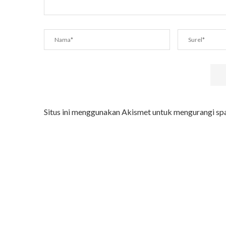
ebut Gunungkidul
Yu Par, Legenda Ka
Situs ini menggunakan Akismet untuk mengurangi s