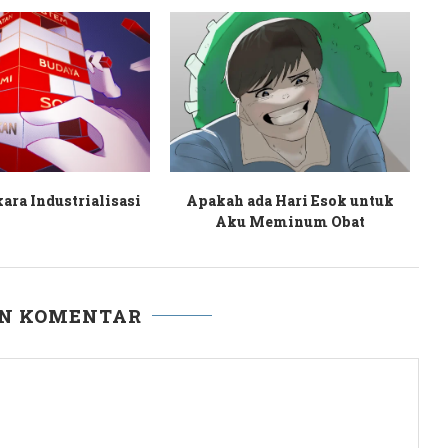
olisi Tidur
Rintih Dara
AN KOMENTAR