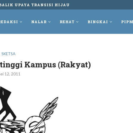
UNGKUR DAN TETAP MELAWAN REKAM PERLAWANAN...
REDAKSI
NALAR
REHAT
BINGKAI
PIPM
SKETSA
inggi Kampus (Rakyat)
ei 12, 2011