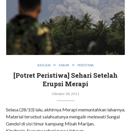
BINGKAI
KABAR
PERISTIWA
[Potret Peristiwa] Sehari Setelah
Erupsi Merapi
Oktober 28, 2011
Selasa (28/10) lalu, akhirnya Merapi memuntahkan laharnya.
Material tersebut salahsatunya mengalir melewati Sungai
Gendol di sisi timur kampung Mbah Marijan,
Kinahrejo. Suasana sehari pasca letusan…