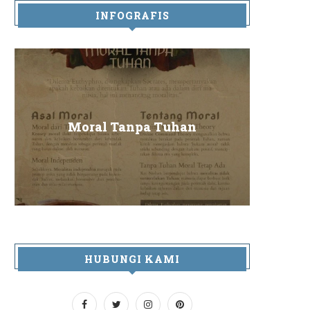
INFOGRAFIS
Sa
Moral Tanpa Tuhan
HUBUNGI KAMI