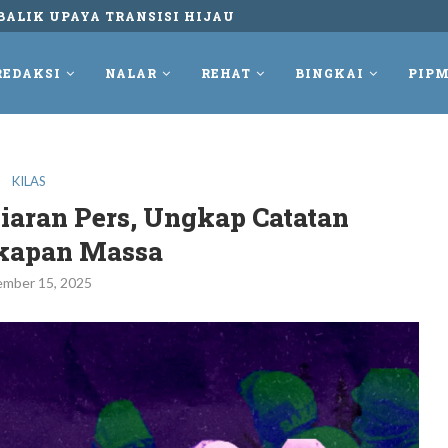
UNGKUR DAN TETAP MELAWAN REKAM PERLAWANAN...
REDAKSI
NALAR
REHAT
BINGKAI
PIPM
KILAS
aran Pers, Ungkap Catatan
kapan Massa
ember 15, 2025