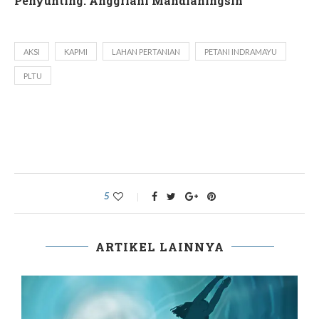
Penyunting: Anggriani Mahdianingsih
AKSI
KAPMI
LAHAN PERTANIAN
PETANI INDRAMAYU
PLTU
5
ARTIKEL LAINNYA