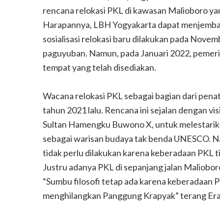
rencana relokasi PKL di kawasan Malioboro ya
Harapannya, LBH Yogyakarta dapat menjembat
sosialisasi relokasi baru dilakukan pada Nov
paguyuban. Namun, pada Januari 2022, pemer
tempat yang telah disediakan.
Wacana relokasi PKL sebagai bagian dari penat
tahun 2021 lalu. Rencana ini sejalan dengan vi
Sultan Hamengku Buwono X, untuk melestarika
sebagai warisan budaya tak benda UNESCO. N
tidak perlu dilakukan karena keberadaan PKL ti
Justru adanya PKL di sepanjang jalan Maliobor
“Sumbu filosofi tetap ada karena keberadaan
menghilangkan Panggung Krapyak” terang Era 