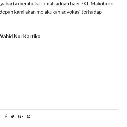
gyakarta membuka rumah aduan bagi PKL Malioboro
depan kami akan melakukan advokasi terhadap
Wahid Nur Kartiko
Menyambut Coming Out Age
ntin bonbin
dengan Berubah Menjadi
Panda