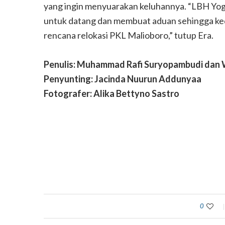
yang ingin menyuarakan keluhannya. “LBH Yo
untuk datang dan membuat aduan sehingga ke
rencana relokasi PKL Malioboro,” tutup Era.
Penulis: Muhammad Rafi Suryopambudi dan 
Penyunting: Jacinda Nuurun Addunyaa
ebut Gunungkidul
Yu Par, Legenda Ka
Fotografer: Alika Bettyno Sastro
0