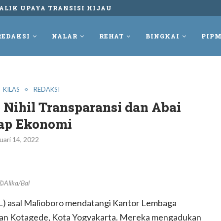
NGKUR DAN TETAP MELAWAN REKAM PERLAWANAN...
REDAKSI
NALAR
REHAT
BINGKAI
PIPM
KILAS
REDAKSI
 Nihil Transparansi dan Abai
ap Ekonomi
uari 14, 2022
©Alika/Bal
KL) asal Malioboro mendatangi Kantor Lembaga
an Kotagede, Kota Yogyakarta. Mereka mengadukan