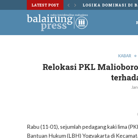
LATEST POST
DISKUSI BUKU TERSU
KABAR
Relokasi PKL Malioboro
terhad
Jan
Rabu (11-01), sejumlah pedagang kaki lima (P
Bantuan Hukum (LBH) Yogyakarta di Kecamat