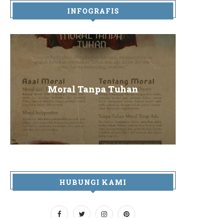
INFOGRAFIS
Sa
Moral Tanpa Tuhan
HUBUNGI KAMI