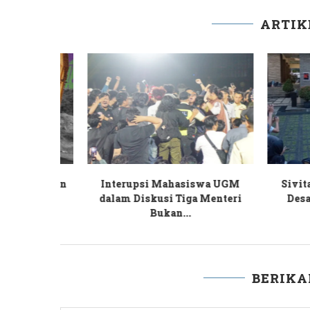
ARTIK
ngkur dan
Interupsi Mahasiswa UGM
Sivitas 
Rekam
dalam Diskusi Tiga Menteri
Desak U
..
Bukan...
BERIK