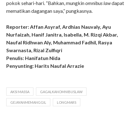
pokok sehari-hari. “Bahkan, mungkin
omnibus law
dapat
mematikan dagangan saya,” pungkasnya.
Reporter: Affan Asyraf, Ardhias Nauvaly, Ayu
Nurfaizah, Hanif Janitra, Isabella, M. Rizqi Akbar,
Naufal Ridhwan Aly, Muhammad Fadhil, Rasya
Swarnasta, Rizal Zulfiqri
Penulis: Hanifatun Nida
Penyunting: Harits Naufal Arrazie
AKSI MASSA
GAGALKANOMNIBUSLAW
GEJAYANMEMANGGIL
LONGMARS