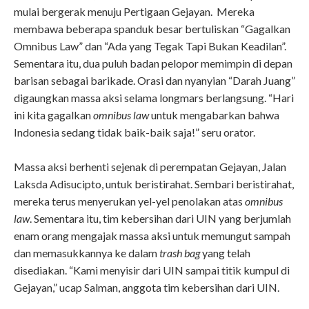
mulai bergerak menuju Pertigaan Gejayan. Mereka
membawa beberapa spanduk besar bertuliskan “Gagalkan
Omnibus Law” dan “Ada yang Tegak Tapi Bukan Keadilan”.
Sementara itu, dua puluh badan pelopor memimpin di depan
barisan sebagai barikade. Orasi dan nyanyian “Darah Juang”
digaungkan massa aksi selama longmars berlangsung. “Hari
ini kita gagalkan
omnibus law
untuk mengabarkan bahwa
Indonesia sedang tidak baik-baik saja!” seru orator.
Massa aksi berhenti sejenak di perempatan Gejayan, Jalan
Laksda Adisucipto, untuk beristirahat. Sembari beristirahat,
mereka terus menyerukan yel-yel penolakan atas
omnibus
law
. Sementara itu, tim kebersihan dari UIN yang berjumlah
enam orang mengajak massa aksi untuk memungut sampah
dan memasukkannya ke dalam
trash bag
yang telah
disediakan. “Kami menyisir dari UIN sampai titik kumpul di
Gejayan,” ucap Salman, anggota tim kebersihan dari UIN.