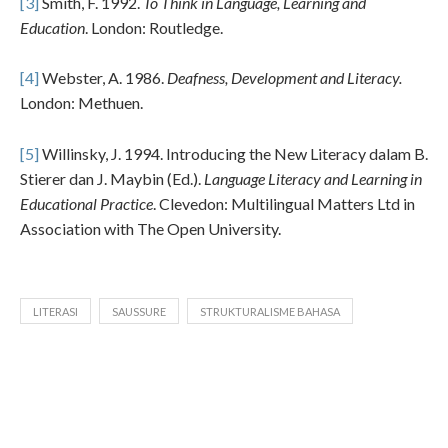
[3]
Smith, F. 1992.
To Think in Language, Learning and
Education
. London: Routledge.
[4]
Webster, A. 1986.
Deafness, Development and Literacy.
London: Methuen.
[5]
Willinsky, J. 1994. Introducing the New Literacy dalam B.
Stierer dan J. Maybin (Ed.).
Language Literacy and Learning in
Educational Practice
. Clevedon: Multilingual Matters Ltd in
Association with The Open University.
LITERASI
SAUSSURE
STRUKTURALISME BAHASA