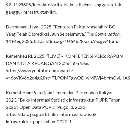
92-1198605/kepala-otorita-klaim-efisiensi-anggaran-tak-
ganggu-infrastruktur-ikn.
Darmawan, Jaya . 2025. “Rentetan Fakta Masalah MBG
Yang Telah Diprediksi Jauh Sebelumnya.”
The Conversation
,
14 Mei, 2025. https://doi.org/10.64628/aan.9acgw4fpm.
Kemenkeu RI. 2025. “[LIVE] – KONFERENSI PERS: RAPBN
DAN NOTA KEUANGAN 2026.”
YouTube
.
https://www.youtube.com/watch?
v=6oVKy6o2q4g&list=TLPQMTgwODIwMjWj4bYmOyL_IA&i
Kementerian Pekerjaan Umum dan Perumahan Rakyat.
2023. “Buku Informasi Statistik Infrastruktur PUPR Tahun
2023 | Open Data PUPR.” Pu.go.id. 2023.
https://data.pu.go.id/buku-informasi-statistik-
infrastruktur-pupr-tahun-2023-1.