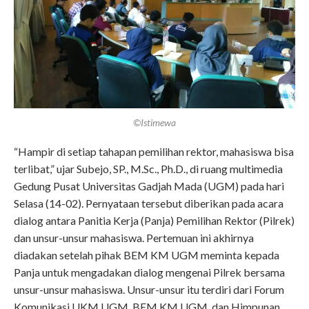
©Istimewa
“Hampir di setiap tahapan pemilihan rektor, mahasiswa bisa
terlibat,” ujar Subejo, SP., M.Sc., Ph.D., di ruang multimedia
Gedung Pusat Universitas Gadjah Mada (UGM) pada hari
Selasa (14-02). Pernyataan tersebut diberikan pada acara
dialog antara Panitia Kerja (Panja) Pemilihan Rektor (Pilrek)
dan unsur-unsur mahasiswa. Pertemuan ini akhirnya
diadakan setelah pihak BEM KM UGM meminta kepada
Panja untuk mengadakan dialog mengenai Pilrek bersama
unsur-unsur mahasiswa. Unsur-unsur itu terdiri dari Forum
Komunikasi UKM UGM, BEM KM UGM, dan Himpunan