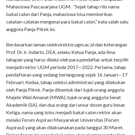
Mahasiswa Pascasarjana UGM. “Sejak tahap rilis nama
bakal calon dari Panja, mahasiswa bisa memberikan
catatan-catatan mengenai para bakal calon,” kata salah satu
anggota Panja Pilrek ini.
Berdasarkan laman seleksirektor.ugm.ac.id dan keterangan
Prof. Dr. Ir. Indarto, DEA, selaku Ketua Panja, ada lima
tahapan yang harus dilalui oleh para pendaftar untuk terpilih
menjadi rektor UGM periode 2017—2022. Pertama, tahap
pendaftaran yang sedang berlangsung sejak 16 Januari—17
Februari. Kedua, tahap seleksi administrasi yang dilakukan
oleh Panja Pilrek. Panja dibentuk dari tujuh orang anggota
Majelis Wali Amanat (MWA), tujuh orang anggota Senat
Akademik (SA), dan dua orang dari unsur dosen guru besar.
Ketiga, nama yang lolos menjadi bakal calon rektor akan
melalui Forum Aspirasi Masyarakat Universitas (Forum
Aspirasi) yang akan dilaksanakan pada tanggal 30 Maret.
Dalam forum ini, para bakal calon akan mempresentasikan