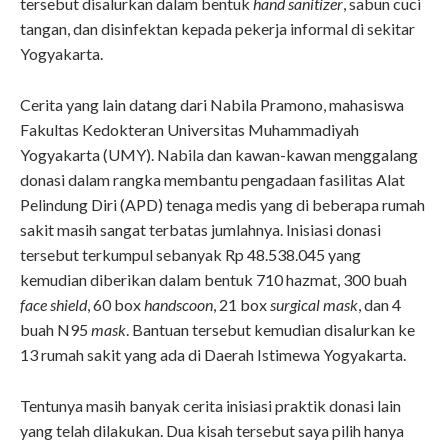
tersebut disalurkan dalam bentuk
hand sanitizer
, sabun cuci
tangan, dan disinfektan kepada pekerja informal di sekitar
Yogyakarta.
Cerita yang lain datang dari Nabila Pramono, mahasiswa
Fakultas Kedokteran Universitas Muhammadiyah
Yogyakarta (UMY). Nabila dan kawan-kawan menggalang
donasi dalam rangka membantu pengadaan fasilitas Alat
Pelindung Diri (APD) tenaga medis yang di beberapa rumah
sakit masih sangat terbatas jumlahnya. Inisiasi donasi
tersebut terkumpul sebanyak Rp 48.538.045 yang
kemudian diberikan dalam bentuk 710 hazmat, 300 buah
face shield
, 60 box
handscoon
, 21 box
surgical mask
, dan 4
buah N95
mask
. Bantuan tersebut kemudian disalurkan ke
13 rumah sakit yang ada di Daerah Istimewa Yogyakarta.
Tentunya masih banyak cerita inisiasi praktik donasi lain
yang telah dilakukan. Dua kisah tersebut saya pilih hanya