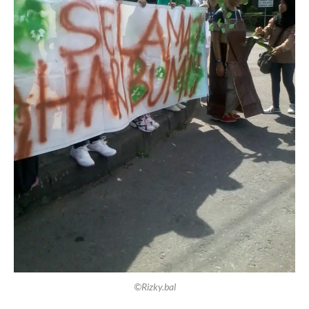
©Rizky.bal