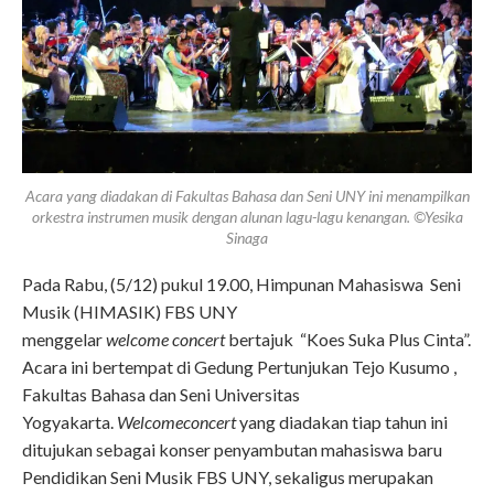
Acara yang diadakan di Fakultas Bahasa dan Seni UNY ini menampilkan
orkestra instrumen musik dengan alunan lagu-lagu kenangan. ©Yesika
Sinaga
Pada Rabu, (5/12) pukul 19.00, Himpunan Mahasiswa Seni
Musik (HIMASIK) FBS UNY
menggelar
welcome concert
bertajuk “Koes Suka Plus Cinta”.
Acara ini bertempat di Gedung Pertunjukan Tejo Kusumo ,
Fakultas Bahasa dan Seni Universitas
Yogyakarta.
Welcomeconcert
yang diadakan tiap tahun ini
ditujukan sebagai konser penyambutan mahasiswa baru
Pendidikan Seni Musik FBS UNY, sekaligus merupakan