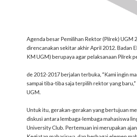
Agenda besar Pemilihan Rektor (Pilrek) UGM 20
direncanakan sekitar akhir April 2012. Bada
KM UGM) berupaya agar pelaksanaan Pilrek p
de 2012-2017 berjalan terbuka, “Kami ingin m
sampai tiba-tiba saja terpilih rektor yang bar
UGM.
Untuk itu, gerakan-gerakan yang bertujuan men
diskusi antara lembaga-lembaga mahasiswa li
University Club. Pertemuan ini merupakan aj
Kegiatan mahasiswa, dan berbagai elemen mah