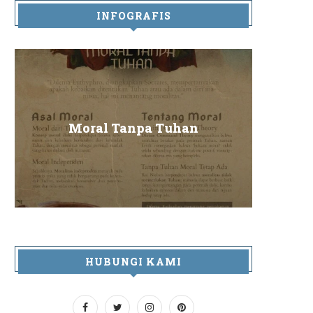
INFOGRAFIS
Sa
Moral Tanpa Tuhan
HUBUNGI KAMI