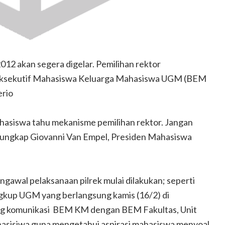
12 akan segera digelar. Pemilihan rektor
n Eksekutif Mahasiswa Keluarga Mahasiswa UGM (BEM
erio
ahasiswa tahu mekanisme pemilihan rektor. Jangan
u,” ungkap Giovanni Van Empel, Presiden Mahasiswa
gawal pelaksanaan pilrek mulai dilakukan; seperti
ngkup UGM yang berlangsung kamis (16/2) di
ang komunikasi BEM KM dengan BEM Fakultas, Unit
asisiwa guna mengetahui aspirasi mahasiswa menyoal