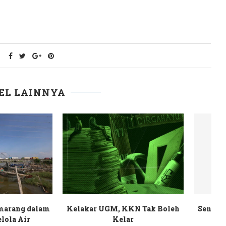
EL LAINNYA
Pundenrejo dalam
Setengah Mati Orang-Orang
N
u “Hama” PT LPI
Bantaran Rel Kereta Api
A