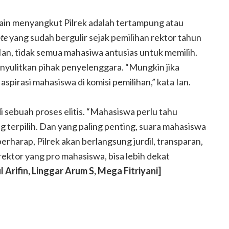
lain menyangkut Pilrek adalah tertampung atau
te
yang sudah bergulir sejak pemilihan rektor tahun
an, tidak semua mahasiwa antusias untuk memilih.
nyulitkan pihak penyelenggara. “Mungkin jika
Menyambut Coming Out Age
spirasi mahasiswa di komisi pemilihan,” kata Ian.
ntin bonbin
dengan Berubah Menjadi
Panda
di sebuah proses elitis. “Mahasiswa perlu tahu
g terpilih. Dan yang paling penting, suara mahasiswa
berharap, Pilrek akan berlangsung jurdil, transparan,
rektor yang pro mahasiswa, bisa lebih dekat
l Arifin, Linggar Arum S, Mega Fitriyani]