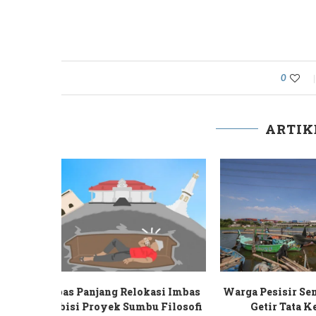
0
ARTIK
Tak Boleh
Sendat Tetes Air Wadas dalam
Petani 
Jerat Tambang
Belengg